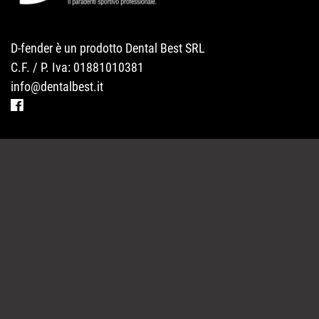
D-fender è un prodotto Dental Best SRL
C.F. / P. Iva: 01881010381
info@dentalbest.it
MODELLI
DOVE SI TROVA
FAQ
NEWS
CONTATTI
PARTNER
PRIVACY POLICY
SITEMAP