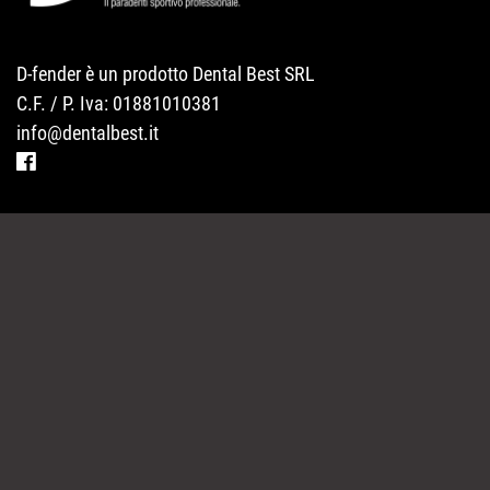
D-fender è un prodotto Dental Best SRL
C.F. / P. Iva: 01881010381
info@dentalbest.it
MODELLI
DOVE SI TROVA
FAQ
NEWS
CONTATTI
PARTNER
PRIVACY POLICY
SITEMAP