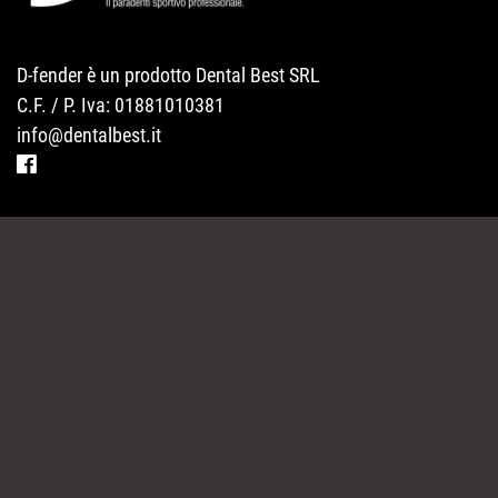
D-fender è un prodotto Dental Best SRL
C.F. / P. Iva: 01881010381
info@dentalbest.it
MODELLI
DOVE SI TROVA
FAQ
NEWS
CONTATTI
PARTNER
PRIVACY POLICY
SITEMAP