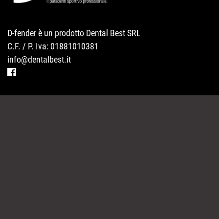
D-fender è un prodotto Dental Best SRL
C.F. / P. Iva: 01881010381
info@dentalbest.it
MODELLI
DOVE SI TROVA
FAQ
NEWS
CONTATTI
PARTNER
PRIVACY POLICY
SITEMAP